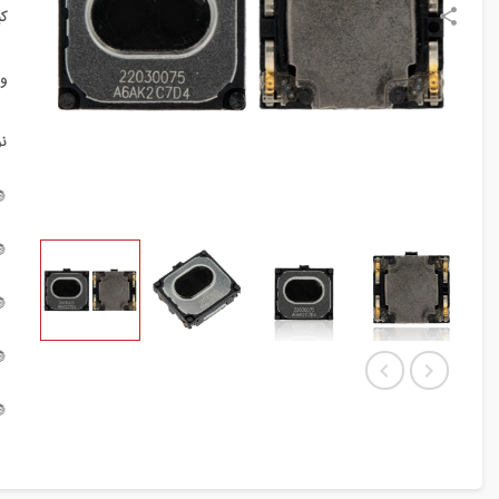
:
:
:




