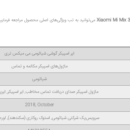
می‌توانید به تب ویژگی‌های اصلی محصول مراجعه فرمای
ایر اسپیکر گوشی شیائومی می میکس تری
ماژول‌های اسپیکر مکالمه و تماس
شیائومی
ماژول اسپیکر صدای دربافت تماس مخاطب, ایر اسپیکر, ایر
2018, October
سرویس‌پک شرکتی شیائومی, استوک روکاری (سکند‌هند), اورجینا