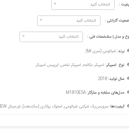
انتخاب کنید
کیفیت 
انتخاب کنید
وضعیت گارانتی 
انتخاب کنید
نوع و مدل | مشخصات فنی 
شیائومی (سری Mi)
برند:

اسپیکر مکالمه, اسپیکر تماس, ایرپیس اسپیکر
نوع اسپیکر:

2018
سال تولید:

M1810E5A
مدل‌های مشابه و سازگار:

سرویس‌پک شرکتی شیائومی, استوک روکاری (سکند‌هند), اورجینال NEW
کیفیت‌ها:
