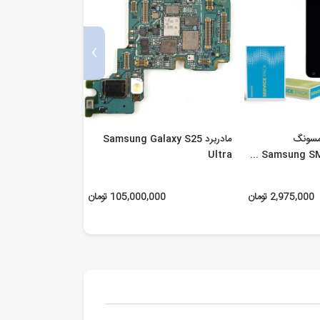
›
مسونگ
مادربرد Samsung Galaxy S25
تاچ ا
5F Galaxy M62
Ultra
Samsung SM-J
2,975,000 تومان
105,000,000 تومان