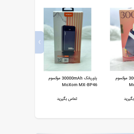
›
پاوربانک 30000mAh موکسوم
پاوربانک 30000mAh موکسوم
oXom MX-BP58
MoXom MX-BP46
M
گیرید
تماس بگیرید
تماس ب