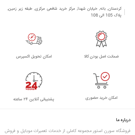
کردستان, بانه, خیابان شهدا, مرکز خرید شافعی مرکزی, طبقه زیر زمین,
پلاک 105 الی 108
ضمانت اصل بودن کالا
اﻣﮑﺎن ﺗﺤﻮﯾﻞ اﮐﺴﭙﺮس
امکان خرید حضوری
پشتیبانی آنلاین ۲۴ ساعته
درباره ما
فروشگاه سورن استور مجموعه کاملی از خدمات تعمیرات موبایل و فروش