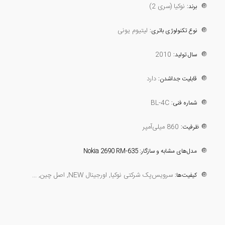
🔘
نوکیا (سری 2)
برند:
🔘
لیتیوم یونی
نوع تکنولوژی باتری:
2010
🔘
سال تولید:
🔘
دارد
قابلیت جداشدن:
BL-4C
🔘
شماره فنی:
🔘
860 میلی‌آمپر
ظرفیت:
🔘
مدل‌های مشابه و سازگار: Nokia 2690 RM-635
🔘
سرویس‌پک شرکتی نوکیا, اورجینال NEW, اصل چین, ...
کیفیت‌ها: