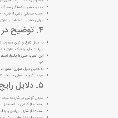
مخدوش شدن یا پاک شدن مهر و ل
خط و خش، شکستگی محافظ باتری
آسیب فیزیکی ناشی از ضربه، افت
خرابی ناشی از استفاده از شارژر
۴. توضیح در خصوص گارانتی بلندمدت
به دلیل تنوع و توان متفاوت شا
غیراستاندارد یا فیک، شارژر فند
این آسیب حتی با یک‌بار استفاد
شود.
به همین دلیل،
سورن استور
در ح
خرید باتری به معنی پذیرش کا
۵. دلایل رایج خرابی باتری
ماندن گوشی در شارژ به مدت طو
استفاده از گوشی هنگام شارژ.
استفاده از شارژر غیراصل یا با آمپ
استفاده از شارژرهای فندکی یا پ