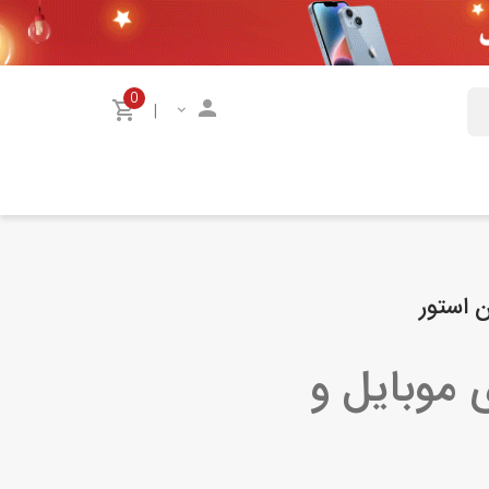
0
|
 استور
 موبایل و