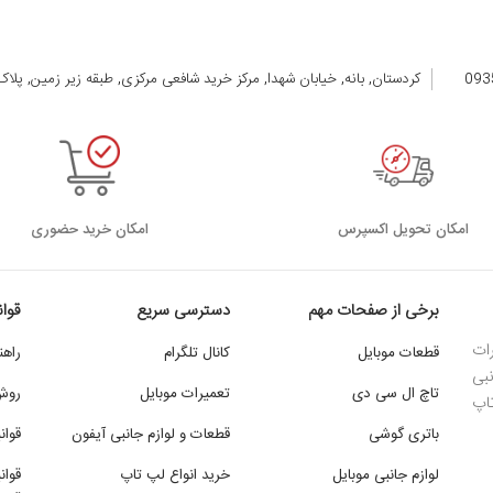
کردستان, بانه, خیابان شهدا, مرکز خرید شافعی مرکزی, طبقه زیر زمین, پلاک 105 الی 08
اﻣﮑﺎن ﺗﺤﻮﯾﻞ اﮐﺴﭙﺮس
امکان خرید حضوری
برخی از صفحات مهم
دسترسی سریع
قوان
ات
قطعات موبایل
کانال تلگرام
راهن
بی
تاچ ال سی دی
تعمیرات موبایل
روش‌
اپ
باتری گوشی
قطعات و لوازم جانبی آیفون
قوان
لوازم جانبی موبایل
خرید انواع لپ تاپ
قوان