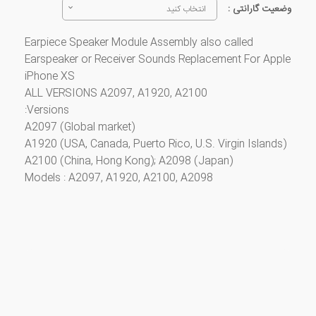
وضعیت گارانتی :
انتخاب کنید
Earpiece Speaker Module Assembly also called
Earspeaker or Receiver Sounds Replacement For Apple
iPhone XS
ALL VERSIONS A2097, A1920, A2100
Versions:
A2097 (Global market)
A1920 (USA, Canada, Puerto Rico, U.S. Virgin Islands)
A2100 (China, Hong Kong); A2098 (Japan)
Models : A2097, A1920, A2100, A2098