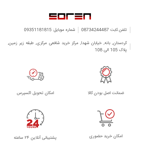
تلفن ثابت 08734244487
شماره موبایل: 09351181815
کردستان, بانه, خیابان شهدا, مرکز خرید شافعی مرکزی, طبقه زیر زمین,
پلاک 105 الی 108
ضمانت اصل بودن کالا
اﻣﮑﺎن ﺗﺤﻮﯾﻞ اﮐﺴﭙﺮس
امکان خرید حضوری
پشتیبانی آنلاین ۲۴ ساعته