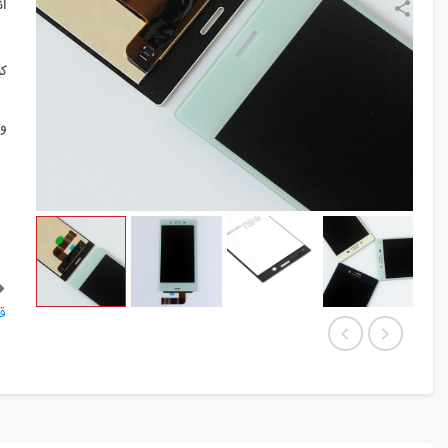
ا
ک
و
قط