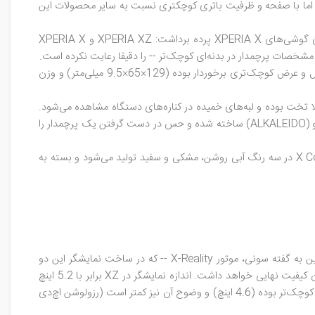
 اما با صفحه و ظرفیت باتری کوچکتری نسبت به سایر محصولات این
کمپانی سونی اخیرا در جریان نمایشگاه IFA 2016 -- که همه ساله در ماه سپتامبر در برلین آلمان برگزار می‌شود -- از دو اسمارت‌فون جدید در سری گوشی‌های XPERIA X پرده برداشت: XPERIA XZ و XPERIA X
XPERIA XZ در ابعاد 146×72×8.1 میلی‌متر طراحی شده و وزنی معادل 161 گرم دارد. در مقابل XPERIA X Compact با ضخامت بیشتر از طول و عرض کوچک‌تری برخوردار بوده (129×65×9.5 میلی‌متر) و وزن
یس‌ها در بالا و پایین کاملا تخت بوده و لبه‌های خمیده در کناره‌های دستگاه مشاهده می‌شود.
می‌توان گفت این طراحی یادآور طراحی لومیاهای قدیمی نوکیاست. بخش پشتی XPERIA XZ از ماده‌ای فلزی با خلوص فراوان با نام تجاری آلکالیدو (ALKALEIDO) ساخته شده و حس در دست گرفتن یک پرچمدار را
البته وزن کمتر، قابلیت ضربه‌گیری و دوام بیشتر در X Compact، پلاستیکی بودن بدنه آن را جبران می‌کند. ذکر این نکته ضروری است که X Compact در سه رنگ آبی روشن، مشکی و سفید تولید می‌شود و بسته به
سونی در ساخت هر دو گوشی از پنل‌های ال‌سی‌دی از نوع IPS استفاده کرده که با بهره‌گیری از فناوری Triluminos سونی تولید می‌شوند. همچنین به گفته سونی، موتور X-Reality -- که در ساخت نمایشگر این دو
گوشی به کار گرفته شده -- با اضافه کردن پیکسل‌های از دست رفته، کاهش نویز و شارپ‌تر کردن تصویر، حداقل روی کاغذ تأثیر به‌سزایی در بالا بردن کیفیت نهایی خواهد داشت. اندازه نمایشگر در XZ برابر با 5.2 اینچ
است که با توجه به رزولوشن فول اچ‌دی (1080×1920 پیکسل) تراکم پیکسلی 424ppi را به دست می‌دهد. اندازه صفحه نمایش در X Compact کوچک‌تر بوده (4.6 اینچ) و وضوح آن نیز کمتر است (رزولوشن اچ‌دی