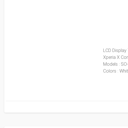
LCD Display
Xperia X Com
​Models : SO
​Colors : Whi