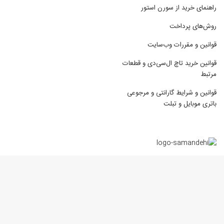
راهنمای خرید از سورن استور
روش‌های پرداخت
قوانین و مقررات وب‌سایت
قوانین خرید تاچ ال‌سی‌دی و قطعات
مرتبط
قوانین و شرایط گارانتی و مرجوعی
باتری موبایل و تبلت
استفاده از محتوای مطالب و تصاویر فروشگاه اینترنتی سورن استور برای مقاصد
غیرتجاری و صرفا با ذکر منبع بلامانع می باشد. تمامی حقوق سایت برای
SorenStore.com محفوظ است ©2023
طراحی سایت فروشگاهی