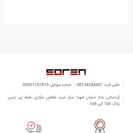
تلفن ثابت 08734244487
شماره موبایل: 09351181815
کردستان, بانه, خیابان شهدا, مرکز خرید شافعی مرکزی, طبقه زیر زمین,
پلاک 105 الی 108