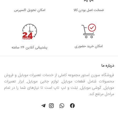
ضمانت اصل بودن کالا
اﻣﮑﺎن ﺗﺤﻮﯾﻞ اﮐﺴﭙﺮس
امکان خرید حضوری
پشتیبانی آنلاین ۲۴ ساعته
درباره ما
فروشگاه سورن استور مجموعه کاملی از خدمات تعمیرات موبایل و فروش
محصولات شامل قطعات موبایل, لوازم جانبی موبایل, ابزار تعمیرات
موبایل, گوشی موبایل, تبلت و لپ تاپ است تا نیازهای شما را در تمام
مراحل مرتفع کند.