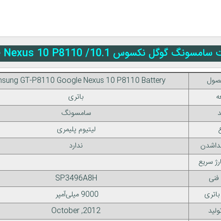
نکسوس 10.1/ Samsung Google Nexus 10 P8110
صول
sung GT-P8110 Google Nexus 10 P8110 Battery
ه
باتری
د
سامسونگ
لیتیوم پلیمری
داشدن
ندارد
رژ سریع
فنی
SP3496A8H
اتری
9000 میلی‌آمپر
ولید
2012, October