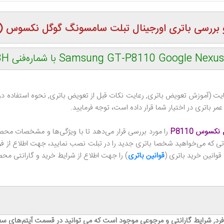
باتری اورجینال تبلت سامسونگ گوگل نکسوس (10.1 اینچ) P8110
Samsung GT-P8110 Google  با شماره‌فنی SP3496A8H
 (آموزش تعویض باتری, رعایت نکات قبل از تعویض باتری, نحوه استفاده درست
باتری در اختیار شما قرار داده است، توجه فرمایید.
سوس P8110
را مورد بررسی قرار می‌دهد تا با ویژگی‌ها و مشخصات مح
تی که می‌خواهید شخصا باتری جدید را در تبلت نصب نمایید، جهت اطلاع از فرا
قوانین خرید باتری (
قوانین باتری
) را جهت اطلاع از شرایط خرید و گارانتی مح
فرد, شرایط گارانتی و مرجوعی موجود است که می توانید در قسمت آیتم‌های سف