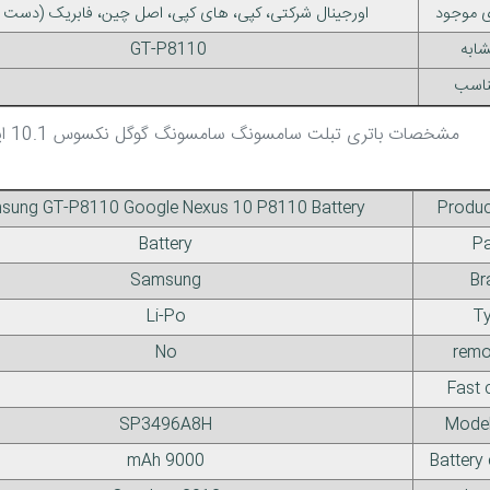
 موجود
اورجینال شرکتی، کپی، های کپی، اصل چین، فابریک (دست 
ابه
GT-P8110
ناسب
مشخصات باتری تبلت سامسونگ سامسونگ گوگل نکسوس 10.1 اینچ P8110
sung GT-P8110 Google Nexus 10 P8110 Battery
Produ
Battery
Pa
Samsung
Br
Li-Po
T
No
remo
Fast 
SP3496A8H
Mode
mAh
9000
Battery