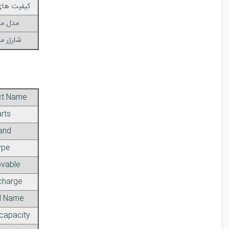
کیفیت های
مدل مش
شارژر م
ct Name
rts
and
ype
vable
charge
l Name
 capacity