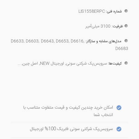
LIS1558ERPC
🔘
شماره فنی:
🔘
3100 میلی‌آمپر
ظرفیت:
D6633, D6603, D6643, D6653, D6616,
🔘
مدل‌های مشابه و سازگار:
D6683
🔘
سرویس‌پک شرکتی سونی, اورجینال NEW, اصل چین, ...
کیفیت‌ها:
امکان خرید چندین کیفیت و قیمت متفاوت متناسب با
انتخاب شما
سرویس‌پک شرکتی سونی فابریک 100% اورجینال