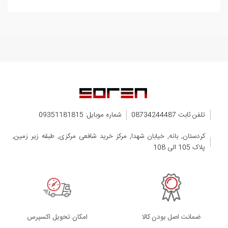
تلفن ثابت 08734244487
شماره موبایل: 09351181815
کردستان, بانه, خیابان شهدا, مرکز خرید شافعی مرکزی, طبقه زیر زمین,
پلاک 105 الی 108
ضمانت اصل بودن کالا
اﻣﮑﺎن ﺗﺤﻮﯾﻞ اﮐﺴﭙﺮس