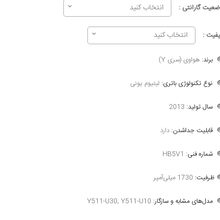
انتخاب کنید
وضعیت گارانتی 
انتخاب کنید
کیفیت 
هواوی (سری Y)
برند:

لیتیوم یونی
نوع تکنولوژی باتری:

2013
سال تولید:

دارد
قابلیت جداشدن:

HB5V1
شماره فنی:

1730 میلی‌آمپر
ظرفیت:

Y511-U30, Y511-U10
مدل‌های مشابه و سازگار:
