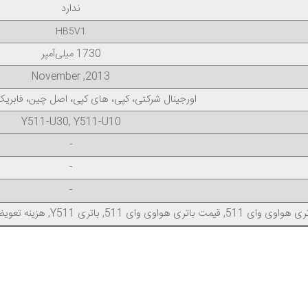
ندارد
HB5V1
1730 میلی‌آمپر
2013, November
اورجینال شرکتی، کپی، های کپی، اصل چین، فابر
Y511-U30, Y511-U10
-
-
-
وای 511, قیمت باتری هواوی وای 511, باتری Y511, هزینه تعویض باتری اسند وای 511, خرید باتری