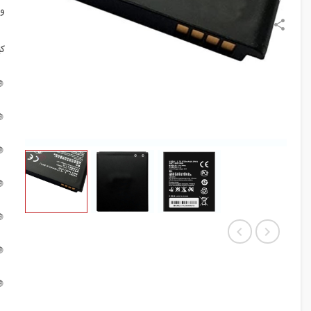
:
:






