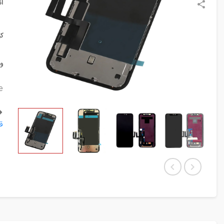
ا
ک
و
e
قط