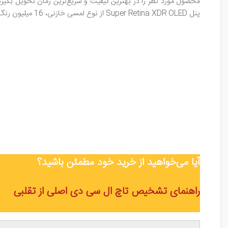
پنل Super Retina XDR OLED از نوع لمسی خازنی، 16 میلیون رنگ بهره می‌برد. نسبت تصویر به بدنه 19:5:9 در نظر گرفته شده است.
آیا می‌خواهید از خرید خود مطمئن باشید
؟
راهنمای تشخیص تاچ ال سی دی اصلی از تقلبی