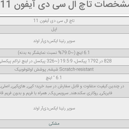
شخصات تاچ ال سی دی آیفون 11
تاچ ال‌ سی‌ دی آیفون 11
اپل
سوپر رتینا ایکس‌دی‌آر اولد
6.1 اینچ (~79.0% نسبت نمایشگر به بدنه)
828 در 1792 پیکسل، 19.5:9 (~326 پیکسل در اینچ تراکم پیکسلی)
Scratch-resistant شیشه, پوشش اولئوفوبیک
6.1 " اینچ
در چندین کیفیت متفاوت و قابل سفارش در سبد خرید؛ کپی, های‌کپی, اصلی, ا
فابریکی, روکاری سکند‌هند, سرویس‌پک, همراه با فریم و بدون فریم قا
سوپر رتینا ایکس‌دی‌آر اولد
مشکی