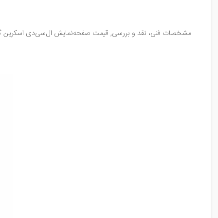
مشخصات فنی، نقد و بررسی, قیمت صفحه‌نمایش ال‌سی‌دی اسکرین گوشی آیفون 11 / Apple iPhone 11، نسخه‌ی سال 2019, همراه با چندین کیفیت موجود, 