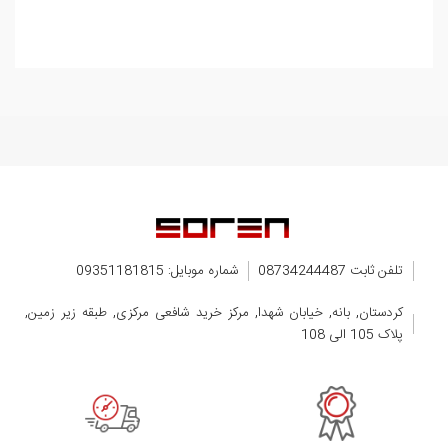
تلفن ثابت 08734244487
شماره موبایل: 09351181815
کردستان, بانه, خیابان شهدا, مرکز خرید شافعی مرکزی, طبقه زیر زمین,
پلاک 105 الی 108