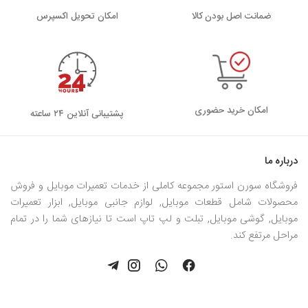
ضمانت اصل بودن کالا
اﻣﮑﺎن ﺗﺤﻮﯾﻞ اﮐﺴﭙﺮس
امکان خرید حضوری
پشتیبانی آنلاین ۲۴ ساعته
درباره ما
فروشگاه سورن استور مجموعه کاملی از خدمات تعمیرات موبایل و فروش
محصولات شامل قطعات موبایل, لوازم جانبی موبایل, ابزار تعمیرات
موبایل, گوشی موبایل, تبلت و لپ تاپ است تا نیازهای شما را در تمام
مراحل مرتفع کند.