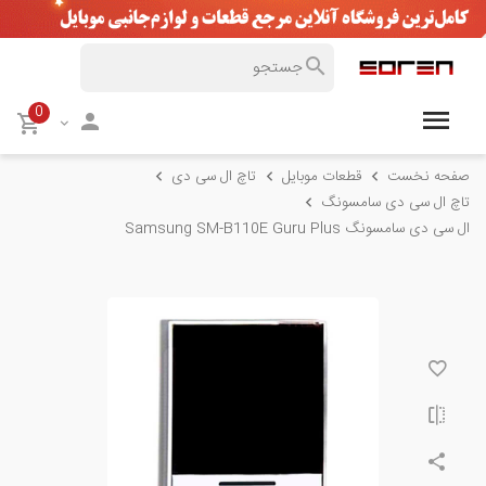
0
صفحه نخست
قطعات موبایل
تاچ ال سی دی
تاچ ال سی دی سامسونگ
ال سی دی سامسونگ Samsung SM-B110E Guru Plus