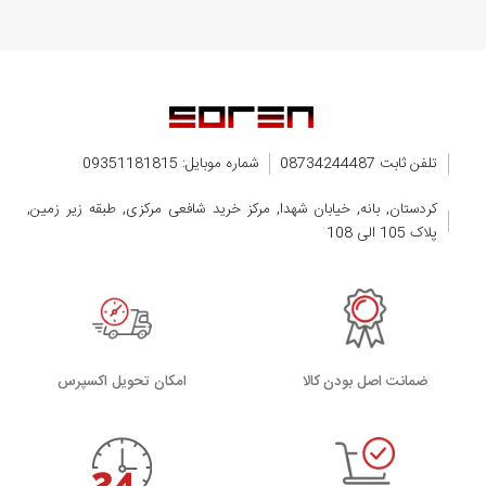
تلفن ثابت 08734244487
شماره موبایل: 09351181815
کردستان, بانه, خیابان شهدا, مرکز خرید شافعی مرکزی, طبقه زیر زمین,
پلاک 105 الی 108
ضمانت اصل بودن کالا
اﻣﮑﺎن ﺗﺤﻮﯾﻞ اﮐﺴﭙﺮس