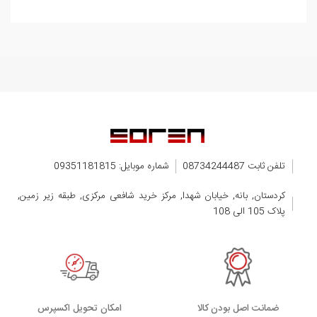
تلفن ثابت 08734244487
شماره موبایل: 09351181815
کردستان, بانه, خیابان شهدا, مرکز خرید شافعی مرکزی, طبقه زیر زمین,
پلاک 105 الی 108
ضمانت اصل بودن کالا
اﻣﮑﺎن ﺗﺤﻮﯾﻞ اﮐﺴﭙﺮس