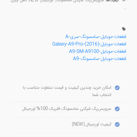
🔘
سرویس‌پک شرکتی سامسونگ, اورجینال NEW, اصل چین,
کیفیت‌ها:
...
قطعات-موبایل-سامسونگ-سری-A
قطعات-موبایل-Galaxy-A9-Pro-(2016)
قطعات-موبایل-A9-SM-A9100
قطعات-موبایل-سامسونگ-A9
امکان خرید چندین کیفیت و قیمت متفاوت متناسب با
انتخاب شما
سرویس‌پک شرکتی سامسونگ فابریک 100% اورجینال
کیفیت اورجینال (NEW)