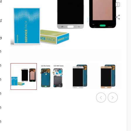
گ
:
:





