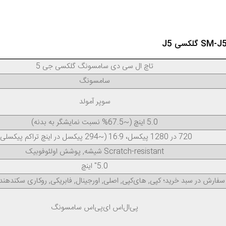
تاچ ال‌ سی‌ دی سامسونگ گلکسی جی 5
سامسونگ
سوپر آمولد
5.0 اینچ (~67.5% نسبت نمایشگر به بدنه)
720 در 1280 پیکسل، 16:9 (~294 پیکسل در اینچ تراکم پیکسلی)
Scratch-resistant شیشه, پوشش اولئوفوبیک
5.0" اینچ
فارش در سبد خرید؛ کپی, های‌کپی, اصلی, اورجینال, فابریکی, روکاری سکند‌هند
پی‌ال‌اس ای‌پی‌اس سامسونگ