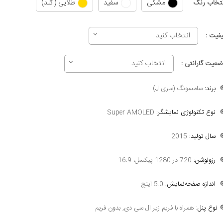
طلایی (گلد)
سفید
مشکی
انتخاب رن
انتخاب کنید
کیفیت 
انتخاب کنید
وضعیت گارانتی 
سامسونگ (سری J)
برند:

Super AMOLED
نوع تکنولوژی نمایشگر:

2015
سال تولید:

720 در 1280 پیکسل، 16:9
رزولوشن:

5.0 اینچ
اندازه صفحه‌نمایش:

همراه با فریم زیر ال سی دی, بدون فریم
نوع پنل:
