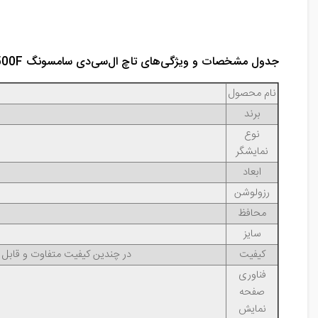
جدول مشخصات و ویژگی‌های تاچ ال‌سی‌دی سامسونگ SM-J500F گلکسی J5
نام محصول
برند
نوع
نمایشگر
ابعاد
رزولوشن
محافظ
سایز
کیفیت
در چندین کیفیت متفاوت و قابل س
فناوری
صفحه
نمایش