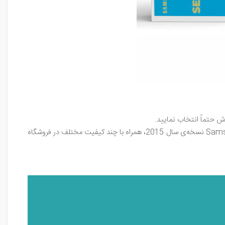
 حتماً انتخاب نمایید.
ارائه مشخصات فنی، نقد و بررسی، خرید صفحه‌نمایش ال‌سی‌دی اسکرین گوشی موبایل سامسونگ گلکسی جی فایو Samsung SM-J500F Galaxy J5 نسخه‌ی سال 2015، همراه با چند کیفیت مختلف در فروشگاه