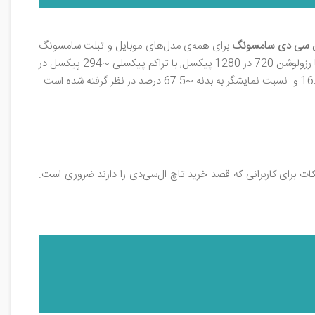
ل‌ سی‌ دی سامسونگ
برای همه‌ی مدل‌های موبایل و تبلت سامسونگ
اعتماد نمایید و محصول مورد نظر را در بهترین کیفیت و سریع‌ترین زمان ممکن تحویل بگیرید. سامسونگ در گلکسی J5 از ابعاد نمایشگر 5.0 اینچ با رزولوشن 720 در 1280 پیکسل, با تراکم پیکسلی ~294 پیکسل در
گوشی موبایل Samsung SM-J500F Galaxy J5 می‌پرداریم که توجه به این نکات برای کاربرانی که قصد خرید تاچ‌ ال‌سی‌دی را دارند ضروری است.