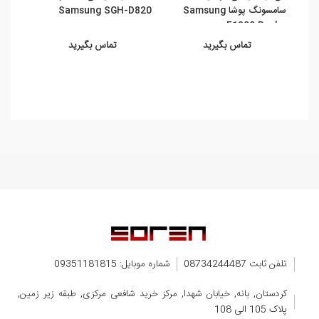
سامسونگ پوشا Samsung
Samsung SGH-D820
36B
3 5G
E1200 Pusha
تماس بگیرید
تماس بگیرید
تلفن ثابت 08734244487
شماره موبایل: 09351181815
کردستان, بانه, خیابان شهدا, مرکز خرید شافعی مرکزی, طبقه زیر زمین,
پلاک 105 الی 108