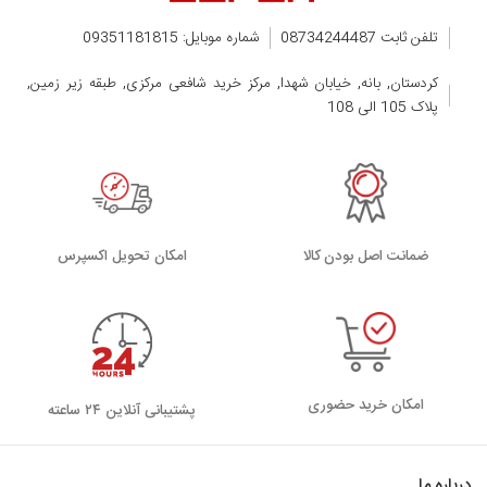
تلفن ثابت 08734244487
شماره موبایل: 09351181815
کردستان, بانه, خیابان شهدا, مرکز خرید شافعی مرکزی, طبقه زیر زمین,
پلاک 105 الی 108
ضمانت اصل بودن کالا
اﻣﮑﺎن ﺗﺤﻮﯾﻞ اﮐﺴﭙﺮس
امکان خرید حضوری
پشتیبانی آنلاین ۲۴ ساعته
درباره ما