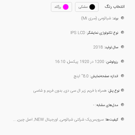
انتخاب رنگ
مشکی
رزگلد
🔘
شیائومی (سری Mi)
برند:
IPS LCD
🔘
نوع تکنولوژی نمایشگر:
2018
🔘
سال تولید:
🔘
1200 در 1920 پیکسل، 16:10
رزولوشن:
🔘
8.0" اینچ
اندازه صفحه‌نمایش:
🔘
همراه با فریم زیر ال سی دی, بدون فریم و شاسی
نوع پنل:
-
🔘
مدل‌های مشابه:
🔘
سرویس‌پک شرکتی شیائومی, اورجینال NEW, اصل چین, ...
کیفیت‌ها: