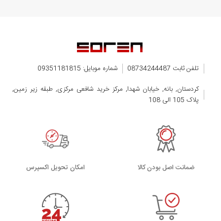
تلفن ثابت 08734244487
شماره موبایل: 09351181815
کردستان, بانه, خیابان شهدا, مرکز خرید شافعی مرکزی, طبقه زیر زمین,
پلاک 105 الی 108
ضمانت اصل بودن کالا
اﻣﮑﺎن ﺗﺤﻮﯾﻞ اﮐﺴﭙﺮس