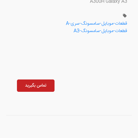
A300H Galaxy A3
قطعات-موبایل-سامسونگ-سری-A
قطعات-موبایل-سامسونگ-A3
تماس بگیرید