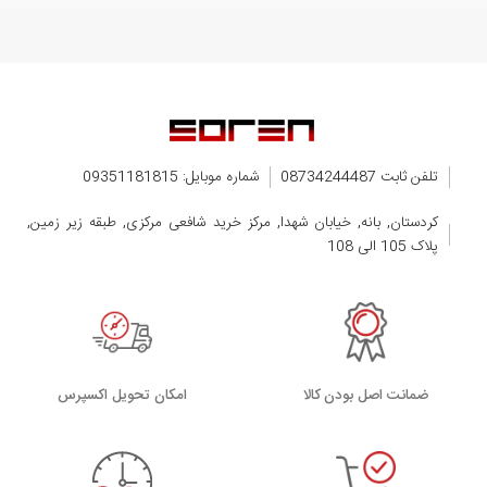
تلفن ثابت 08734244487
شماره موبایل: 09351181815
کردستان, بانه, خیابان شهدا, مرکز خرید شافعی مرکزی, طبقه زیر زمین,
پلاک 105 الی 108
ضمانت اصل بودن کالا
اﻣﮑﺎن ﺗﺤﻮﯾﻞ اﮐﺴﭙﺮس