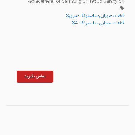
Replacement for Samsung GT-I9505 Galaxy S4
قطعات-موبایل-سامسونگ-سریS
قطعات-موبایل-سامسونگ-S4
تماس بگیرید