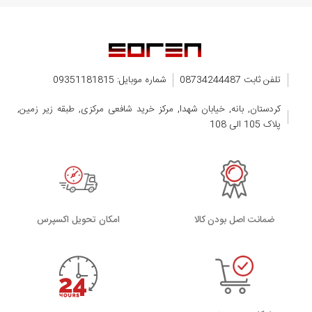
تلفن ثابت 08734244487
شماره موبایل: 09351181815
کردستان, بانه, خیابان شهدا, مرکز خرید شافعی مرکزی, طبقه زیر زمین,
پلاک 105 الی 108
ضمانت اصل بودن کالا
اﻣﮑﺎن ﺗﺤﻮﯾﻞ اﮐﺴﭙﺮس