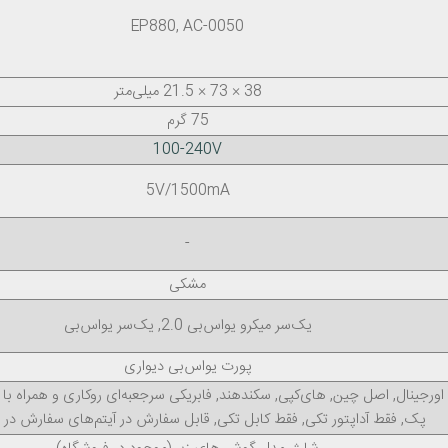
EP880, AC-0050
38 × 73 × 21.5 میلی‌متر
75 گرم
100-240V
5V/1500mA
-
مشکی
یک‌سر میکرو یو‌اس‌بی 2.0, یک‌سر یو‌اس‌بی
پورت یو‌اس‌بی دیواری
اورجینال, اصل چین, های‌کپی, سکند‌هند, فابریکی سر‌جعبه‌ای روکاری و همراه ب
پک, فقط آداپتور تکی, فقط کابل تکی, قابل سفارش در آیتم‌های سفارش در 