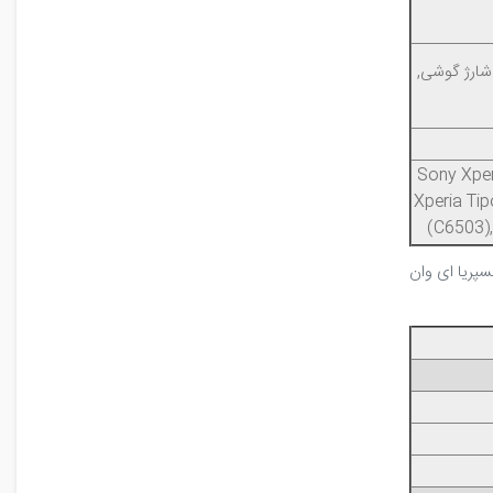
 شارژ گوشی,
Sony Xper
Xperia Ti
(C6503)
پریا ای وان