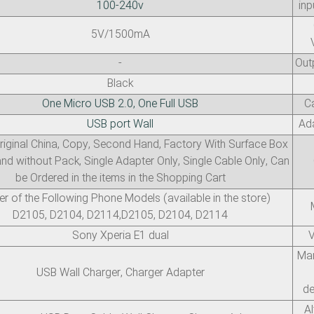
100-240v
inp
5V/1500mA
-
Out
Black
One Micro USB 2.0, One Full USB
C
USB port Wall
Ada
 original China, Copy, Second Hand, Factory With Surface Box
nd without Pack, Single Adapter Only, Single Cable Only, Can
be Ordered in the items in the Shopping Cart
r of the Following Phone Models (available in the store)
D2105, D2104, D2114,D2105, D2104, D2114
Sony Xperia E1 dual
V
Man
USB Wall Charger, Charger Adapter
de
Al