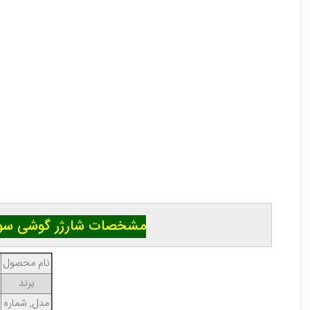
مشخصات شارژر گوشی سونی اکسپریا ای وان /  Charger
نام محصول
برند
مدل, شماره