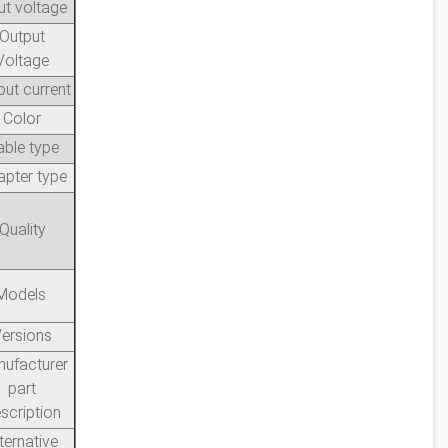
ut voltage
Output
Voltage
put current
Color
able type
pter type
Quality
Models
ersions
ufacturer
part
scription
ternative