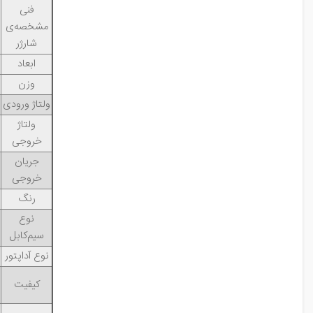
فنی
مشخصه‌ی
شارژر
ابعاد
وزن
ولتاژ ورودی
ولتاژ
خروجی
جریان
خروجی
رنگ
نوع
سیم‌کابل
نوع آداپتور
کیفیت