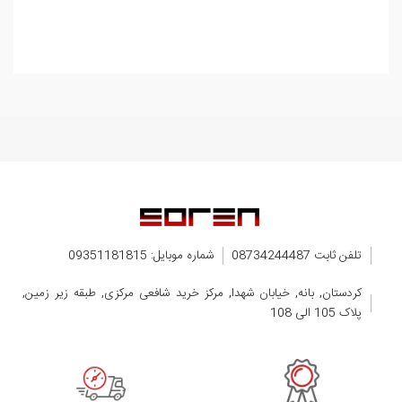
تلفن ثابت 08734244487
شماره موبایل: 09351181815
کردستان, بانه, خیابان شهدا, مرکز خرید شافعی مرکزی, طبقه زیر زمین,
پلاک 105 الی 108