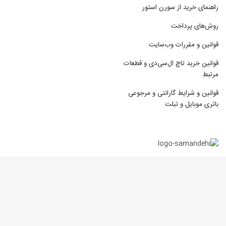
راهنمای خرید از سورن استور
روش‌های پرداخت
قوانین و مقررات وب‌سایت
قوانین خرید تاچ ال‌سی‌دی و قطعات
مرتبط
قوانین و شرایط گارانتی و مرجوعی
باتری موبایل و تبلت
استفاده از محتوای مطالب و تصاویر فروشگاه اینترنتی سورن استور برای مقاصد
غیرتجاری و صرفا با ذکر منبع بلامانع می باشد. تمامی حقوق سایت برای
SorenStore.com محفوظ است ©2023
طراحی سایت فروشگاهی