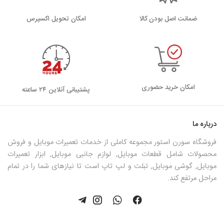
ضمانت اصل بودن کالا
اﻣﮑﺎن ﺗﺤﻮﯾﻞ اﮐﺴﭙﺮس
امکان خرید حضوری
پشتیبانی آنلاین ۲۴ ساعته
درباره ما
فروشگاه سورن استور مجموعه کاملی از خدمات تعمیرات موبایل و فروش
محصولات شامل قطعات موبایل, لوازم جانبی موبایل, ابزار تعمیرات
موبایل, گوشی موبایل, تبلت و لپ تاپ است تا نیازهای شما را در تمام
مراحل مرتفع کند.