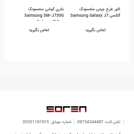
کاور طرح چرمی سامسونگ
باتری گوشی سامسونگ
محاف
گلکسی Samsung Galaxy J7
Samsung SM-J730G
تمام 
Galaxy J7 Pro
...
تماس بگیرید
تماس بگیرید
تلفن ثابت 08734244487
شماره موبایل: 09351181815