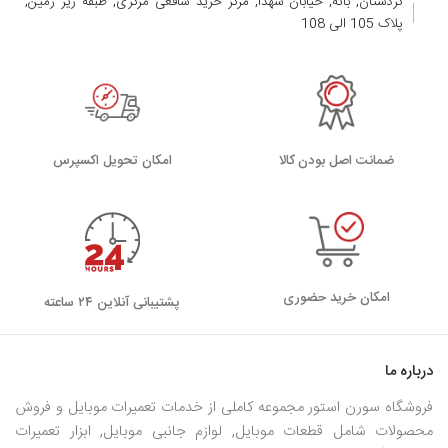
کردستان, بانه, خیابان شهدا, مرکز خرید شافعی مرکزی, طبقه زیر زمین,
پلاک 105 الی 108
ضمانت اصل بودن کالا
اﻣﮑﺎن ﺗﺤﻮﯾﻞ اﮐﺴﭙﺮس
امکان خرید حضوری
پشتیبانی آنلاین ۲۴ ساعته
درباره ما
فروشگاه سورن استور مجموعه کاملی از خدمات تعمیرات موبایل و فروش
محصولات شامل قطعات موبایل, لوازم جانبی موبایل, ابزار تعمیرات