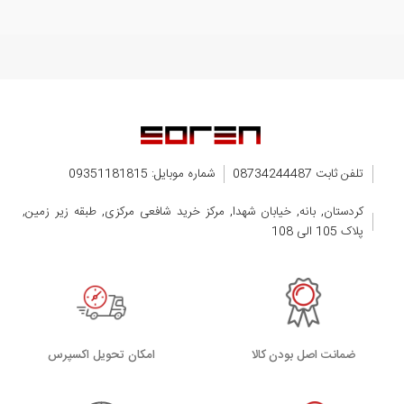
تلفن ثابت 08734244487
شماره موبایل: 09351181815
کردستان, بانه, خیابان شهدا, مرکز خرید شافعی مرکزی, طبقه زیر زمین,
پلاک 105 الی 108
ضمانت اصل بودن کالا
اﻣﮑﺎن ﺗﺤﻮﯾﻞ اﮐﺴﭙﺮس