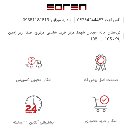
تلفن ثابت 08734244487
شماره موبایل: 09351181815
کردستان, بانه, خیابان شهدا, مرکز خرید شافعی مرکزی, طبقه زیر زمین,
پلاک 105 الی 108
ضمانت اصل بودن کالا
اﻣﮑﺎن ﺗﺤﻮﯾﻞ اﮐﺴﭙﺮس
امکان خرید حضوری
پشتیبانی آنلاین ۲۴ ساعته