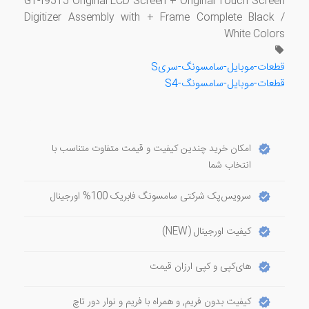
GT-I9515 Original LCD Screen + Original Touch Screen
Digitizer Assembly with + Frame Complete Black /
White Colors
قطعات-موبایل-سامسونگ-سریS
قطعات-موبایل-سامسونگ-S4
امکان خرید چندین کیفیت و قیمت متفاوت متناسب با
انتخاب شما
سرویس‌پک شرکتی سامسونگ فابریک 100% اورجینال
کیفیت اورجینال (NEW)
های‌کپی و کپی ارزان قیمت
کیفیت بدون فریم, و همراه با فریم و نوار دور تاچ