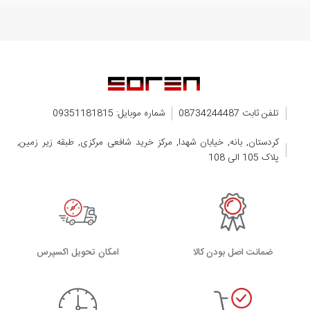
تلفن ثابت 08734244487
شماره موبایل: 09351181815
کردستان, بانه, خیابان شهدا, مرکز خرید شافعی مرکزی, طبقه زیر زمین,
پلاک 105 الی 108
ضمانت اصل بودن کالا
اﻣﮑﺎن ﺗﺤﻮﯾﻞ اﮐﺴﭙﺮس