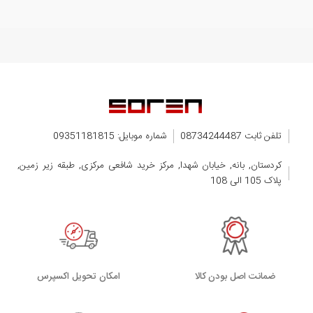
تلفن ثابت 08734244487
شماره موبایل: 09351181815
کردستان, بانه, خیابان شهدا, مرکز خرید شافعی مرکزی, طبقه زیر زمین,
پلاک 105 الی 108
ضمانت اصل بودن کالا
اﻣﮑﺎن ﺗﺤﻮﯾﻞ اﮐﺴﭙﺮس