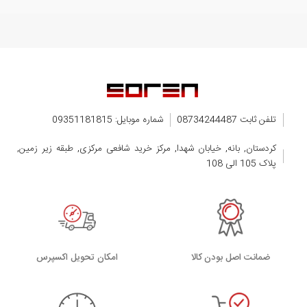
تلفن ثابت 08734244487
شماره موبایل: 09351181815
کردستان, بانه, خیابان شهدا, مرکز خرید شافعی مرکزی, طبقه زیر زمین,
پلاک 105 الی 108
ضمانت اصل بودن کالا
اﻣﮑﺎن ﺗﺤﻮﯾﻞ اﮐﺴﭙﺮس