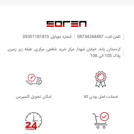
تلفن ثابت 08734244487
شماره موبایل: 09351181815
کردستان, بانه, خیابان شهدا, مرکز خرید شافعی مرکزی, طبقه زیر زمین,
پلاک 105 الی 108
ضمانت اصل بودن کالا
اﻣﮑﺎن ﺗﺤﻮﯾﻞ اﮐﺴﭙﺮس