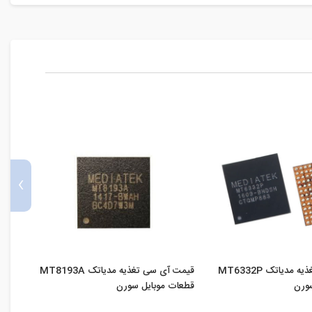
›
قیمت آی سی تغذیه مدیاتک MT6332P
قیمت آی سی تغذیه مدیاتک MT8193A
سورن
قطعات موبایل سورن
قطعا