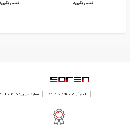
تماس بگیرید
تماس بگیرید
تلفن ثابت 08734244487
شماره موبایل: 09351181815