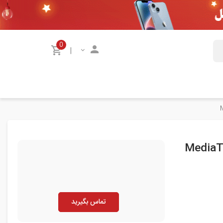
0
|
MediaTek M
تماس بگیرید