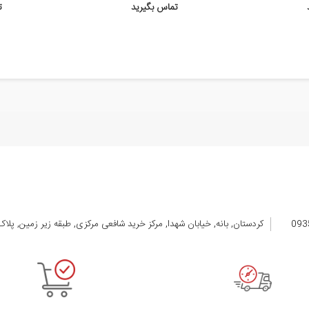
تماس بگیرید
ت
کردستان, بانه, خیابان شهدا, مرکز خرید شافعی مرکزی, طبقه زیر زمین, پلاک 105 الی 08