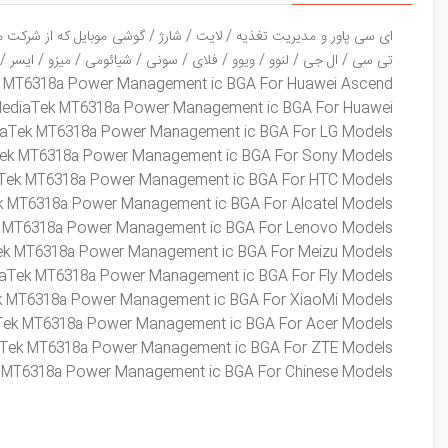
ای سی پاور و مدیریت تغذیه / لایت / شارژ / گوشی موبایل که از شرکت مدیاتک / MediaTek و با شماره فنی و مشخصات آی سی
تی سی / ال جی / لنوو / ویوو / فلای / سونی / شیائومی / میزو / ایسر / 
k
MT6318a
Power Management ic BGA For Huawei Ascend
ediaTek
MT6318a
Power Management ic BGA For Huawei
iaTek
MT6318a
Power Management ic BGA For LG Models
Tek
MT6318a
Power Management ic BGA For Sony Models
Tek
MT6318a
Power Management ic BGA For HTC Models
k
MT6318a
Power Management ic BGA For Alcatel Models
k
MT6318a
Power Management ic BGA For Lenovo Models
ek
MT6318a
Power Management ic BGA For Meizu Models
aTek
MT6318a
Power Management ic BGA For Fly Models
k
MT6318a
Power Management ic BGA For XiaoMi Models
Tek
MT6318a
Power Management ic BGA For Acer Models
aTek
MT6318a
Power Management ic BGA For ZTE Models
k
MT6318a
Power Management ic BGA For Chinese Models