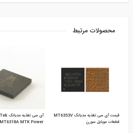
محصولات مرتبط
قیمت آی سی تغذیه مدیاتک MT6353V
آی سی تغذیه
قطعات موبایل سورن
MT6318A MTK Power ...