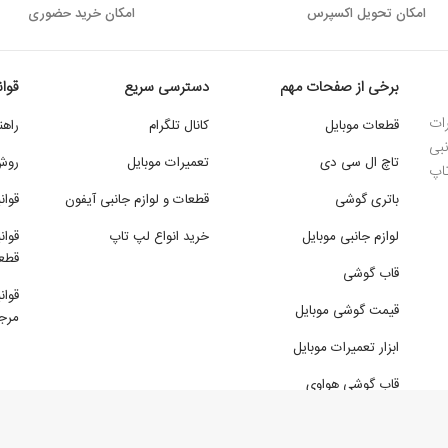
اﻣﮑﺎن ﺗﺤﻮﯾﻞ اﮐﺴﭙﺮس
امکان خرید حضوری
برخی از صفحات مهم
دسترسی سریع
قوا
ات
قطعات موبایل
کانال تلگرام
راهن
بی
تاچ ال سی دی
تعمیرات موبایل
روش
تاپ
باتری گوشی
قطعات و لوازم جانبی آیفون
قوان
لوازم جانبی موبایل
خرید انواع لپ تاپ
قوان
قطع
قاب گوشی
قوان
قیمت گوشی موبایل
مرجو
ابزار تعمیرات موبایل
قاب گوشی هواوی
قاب گوشی سامسونگ