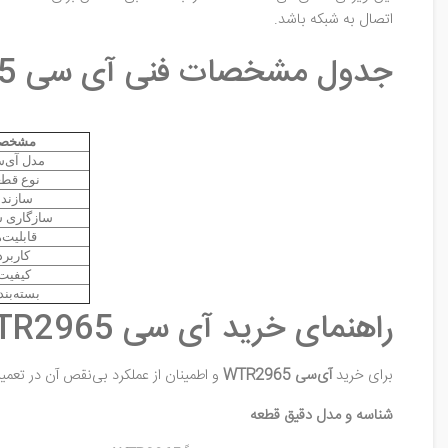
اتصال به شبکه باشد.
جدول مشخصات فنی آی سی WTR2965
مشخص
مدل آی‌
نوع قطع
سازنده
سازگاری ش
قابلیت‌ه
کاربرد
کیفیت
بسته‌بن
راهنمای خرید آی سی WTR2965
برای خرید
آی‌سی WTR2965
و اطمینان از عملکرد بی‌نقص آن در تعمیر
شناسه و مدل دقیق قطعه