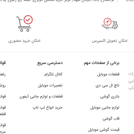
کردستان, بانه, خیابان شهدا, مرکز خرید شافعی مرکزی, طبقه زیر زمین, پلاک 105 الی 08
اﻣﮑﺎن ﺗﺤﻮﯾﻞ اﮐﺴﭙﺮس
امکان خرید حضوری
برخی از صفحات مهم
دسترسی سریع
قوا
ات
قطعات موبایل
کانال تلگرام
راهن
بی
تاچ ال سی دی
تعمیرات موبایل
روش
تاپ
باتری گوشی
قطعات و لوازم جانبی آیفون
قوان
لوازم جانبی موبایل
خرید انواع لپ تاپ
قوان
قطع
قاب گوشی
قوان
قیمت گوشی موبایل
مرجو