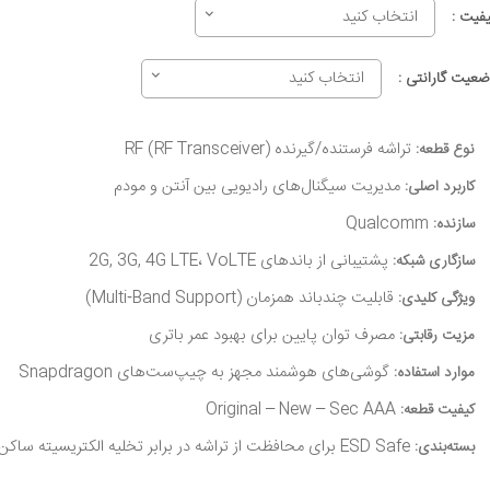
انتخاب کنید
یفیت :
انتخاب کنید
ضعیت گارانتی :
تراشه فرستنده/گیرنده RF (RF Transceiver)
نوع قطعه:
مدیریت سیگنال‌های رادیویی بین آنتن و مودم
کاربرد اصلی:
Qualcomm
سازنده:
پشتیبانی از باندهای 2G, 3G, 4G LTE، VoLTE
سازگاری شبکه:
قابلیت چندباند همزمان (Multi‑Band Support)
ویژگی کلیدی:
مصرف توان پایین برای بهبود عمر باتری
مزیت رقابتی:
گوشی‌های هوشمند مجهز به چیپ‌ست‌های Snapdragon
موارد استفاده:
Original – New – Sec AAA
کیفیت قطعه:
ESD Safe برای محافظت از تراشه در برابر تخلیه الکتریسیته ساکن
بسته‌بندی: