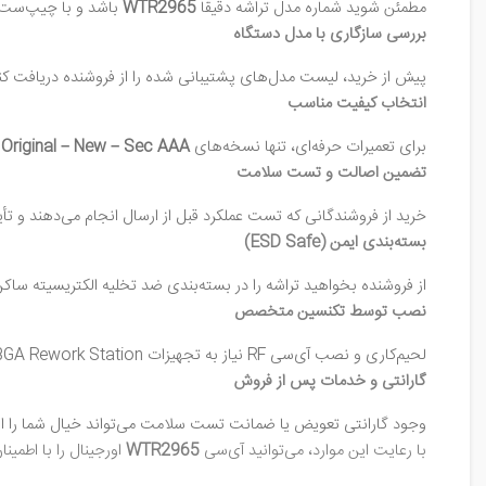
مطمئن شوید شماره مدل تراشه دقیقاً
WTR2965
باشد و با چیپ‌ست و
بررسی سازگاری با مدل دستگاه
پیش از خرید، لیست مدل‌های پشتیبانی شده را از فروشنده دریافت کنید
انتخاب کیفیت مناسب
برای تعمیرات حرفه‌ای، تنها نسخه‌های
Original – New – Sec AAA
ت
تضمین اصالت و تست سلامت
خرید از فروشندگانی که تست عملکرد قبل از ارسال انجام می‌دهند و تأ
بسته‌بندی ایمن (ESD Safe)
از فروشنده بخواهید تراشه را در بسته‌بندی ضد تخلیه الکتریسیته س
نصب توسط تکنسین متخصص
لحیم‌کاری و نصب آی‌سی RF نیاز به تجهیزات BGA Rework Station و تخصص بالا دارد؛ از خودنصب‌کردن خودداری کنید.
گارانتی و خدمات پس از فروش
وجود گارانتی تعویض یا ضمانت تست سلامت می‌تواند خیال شما را از 
با رعایت این موارد، می‌توانید آی‌سی
WTR2965
اورجینال را با اطمین