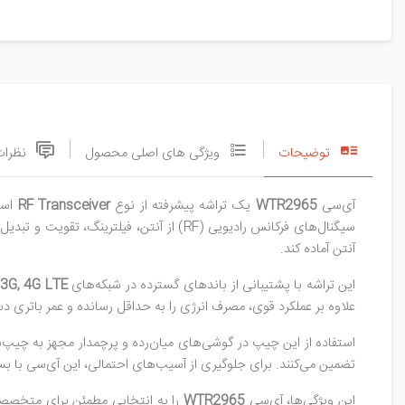
توضیحات
ویژگی های اصلی محصول
نظرات
آی‌سی
WTR2965
یک تراشه پیشرفته از نوع
RF Transceiver
است
سیگنال‌های فرکانس رادیویی (RF) از آنتن
آنتن آماده کند.
این تراشه با پشتیبانی از باندهای گسترده در شبکه‌های
2G, 3G, 4G LTE و 
علاوه بر عملکرد قوی، مصرف انرژی را به حداقل رسانده و عمر باتری دس
استفاده از این چیپ در گوشی‌های میان‌رده و پرچمدار مجهز به چیپ‌ست‌های Snapdragon بسیار رایج ا
تضمین می‌کنند. برای جلوگیری از آسیب‌های احتمالی، این آی‌سی با ب
این ویژگی‌ها، آی‌سی
WTR2965
را به انتخابی مطمئن برای متخصصا