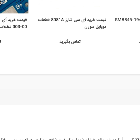
خرید آی سی شارژ SMB345-1942
قیمت خرید آی سی شارژ 8081A قطعات
موبایل سورن
003-00 قطعات ...
تماس بگیرید
ت