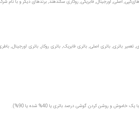
کپی, اصلی, اورجینال, فابریکی, روکاری سکند‌هند, برند‌های دیگر و با نام شرک
 تعمیر باتری, باتری اصلی, باتری فابریک, باتری روکار, باتری اورجینال, با