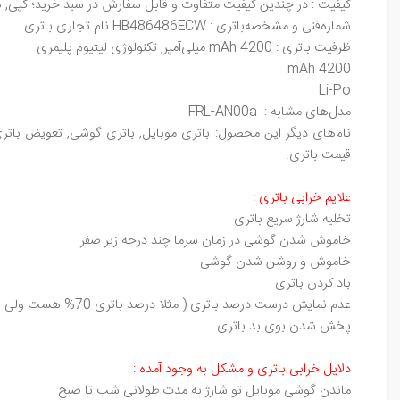
کیفیت : در چندین کیفیت متفاوت و قابل سفارش در سبد خرید؛ کپی, های‌
شماره‌فنی و مشخصه‌باتری :
HB486486ECW
نام تجاری باتری
ظرفیت باتری : 4200
mAh
میلی‌آمپر, تکنولوژی لیتیوم پلیمری
mAh
4200
Li-Po
مدل‌های مشابه :
FRL-AN00a
نام‌های دیگر این محصول: باتری موبایل, باتری گوشی, تعویض باتری,
قیمت باتری.
علایم خرابی باتری :
تخلیه شارژ سریع باتری
خاموش شدن گوشی در زمان سرما چند درجه زیر صفر
خاموش و روشن شدن گوشی
باد کردن باتری
عدم نمایش درست درصد باتری ( مثلا درصد باتری 70% هست ولی با یک خاموش و روشن کردن گوشی درصد باتری یا 40% شده یا 90%).
پخش شدن بوی بد باتری
دلایل خرابی باتری و مشکل به وجود آمده :
ماندن گوشی موبایل تو شارژ به مدت طولانی شب تا صبح