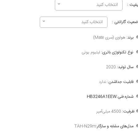
انتخاب کنید
کیفیت 
انتخاب کنید
وضعیت گارانتی 
هواوی (سری Mate)
برند:

لیتیوم یونی
نوع تکنولوژی باتری:

2020
سال تولید:

ندارد
قابلیت جداشدن:

شماره فنی:HB3246A1EEW

4500 میلی‌آمپر
ظرفیت:

TAH-N29m
مدل‌های مشابه و سازگار:
