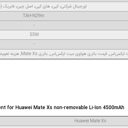
اورجینال شرکتی، کپی، های کپی، اصل چین، فابریک 
TAH-N29m
-
55W
-
مت باتری هواوی میت ایکس‌اس, باتری Mate Xs, هزینه تعویض باتری میت ایکس‌اس, خرید باتری
nt for Huawei Mate Xs non-removable Li-Ion 4500mAh
Huawei Mate Xs