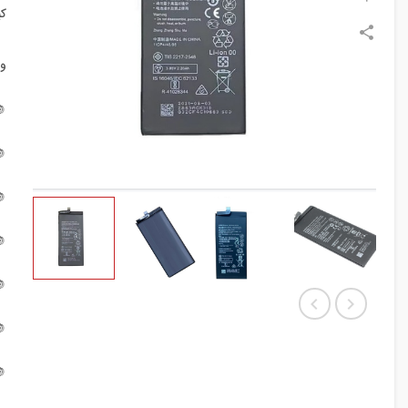
:
:






