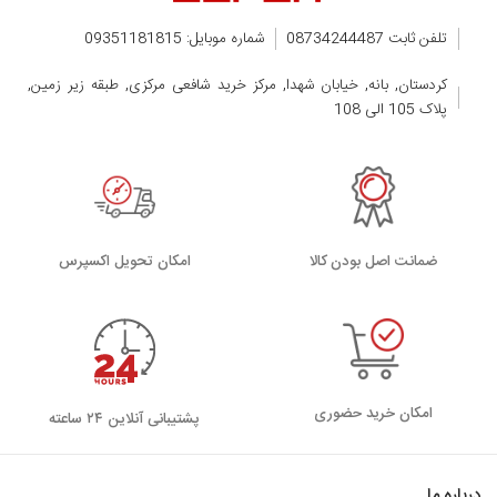
تلفن ثابت 08734244487
شماره موبایل: 09351181815
کردستان, بانه, خیابان شهدا, مرکز خرید شافعی مرکزی, طبقه زیر زمین,
پلاک 105 الی 108
ضمانت اصل بودن کالا
اﻣﮑﺎن ﺗﺤﻮﯾﻞ اﮐﺴﭙﺮس
امکان خرید حضوری
پشتیبانی آنلاین ۲۴ ساعته
درباره ما