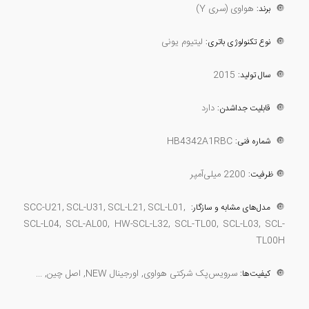
🔘
هواوی (سری Y)
برند:
🔘
لیتیوم یونی
نوع تکنولوژی باتری:
2015
🔘
سال تولید:
🔘
دارد
قابلیت جداشدن:
HB4342A1RBC
🔘
شماره فنی:
🔘
2200 میلی‌آمپر
ظرفیت:
SCC-U21, SCL-U31, SCL-L21, SCL-L01,
🔘
مدل‌های مشابه و سازگار:
SCL-L04, SCL-AL00, HW-SCL-L32, SCL-TL00, SCL-L03, SCL-
TL00H
🔘
سرویس‌پک شرکتی هواوی, اورجینال NEW, اصل چین, ...
کیفیت‌ها: