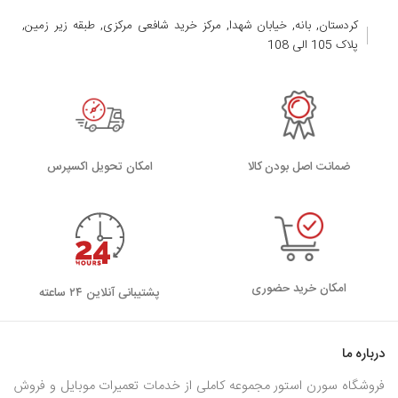
کردستان, بانه, خیابان شهدا, مرکز خرید شافعی مرکزی, طبقه زیر زمین,
پلاک 105 الی 108
ضمانت اصل بودن کالا
اﻣﮑﺎن ﺗﺤﻮﯾﻞ اﮐﺴﭙﺮس
امکان خرید حضوری
پشتیبانی آنلاین ۲۴ ساعته
درباره ما
فروشگاه سورن استور مجموعه کاملی از خدمات تعمیرات موبایل و فروش