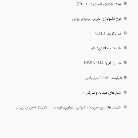
🔘
هواوی (سری Premia)
برند:
🔘
لیتیوم یونی
نوع تکنولوژی باتری:
2013
🔘
سال تولید:
🔘
دارد
قابلیت جداشدن:
HB5N1HA
🔘
شماره فنی:
🔘
1650 میلی‌آمپر
ظرفیت:
-
🔘
مدل‌های مشابه و سازگار:
🔘
سرویس‌پک شرکتی هواوی, اورجینال NEW, اصل چین, ...
کیفیت‌ها: