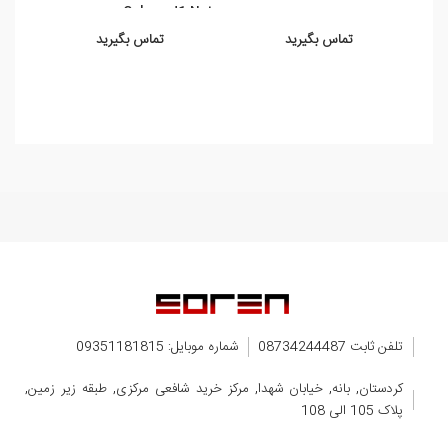
6 ...
Galaxy J1 Nxt
تماس بگیرید
تماس بگیرید
تلفن ثابت 08734244487
شماره موبایل: 09351181815
کردستان, بانه, خیابان شهدا, مرکز خرید شافعی مرکزی, طبقه زیر زمین,
پلاک 105 الی 108