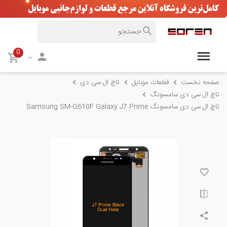
0
صفحه نخست
قطعات موبایل
تاچ ال سی دی
تاچ ال سی دی سامسونگ
تاچ ال سی دی سامسونگ Samsung SM-G610F Galaxy J7 Prime