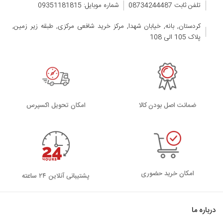
تلفن ثابت 08734244487
شماره موبایل: 09351181815
کردستان, بانه, خیابان شهدا, مرکز خرید شافعی مرکزی, طبقه زیر زمین,
پلاک 105 الی 108
ضمانت اصل بودن کالا
اﻣﮑﺎن ﺗﺤﻮﯾﻞ اﮐﺴﭙﺮس
امکان خرید حضوری
پشتیبانی آنلاین ۲۴ ساعته
درباره ما