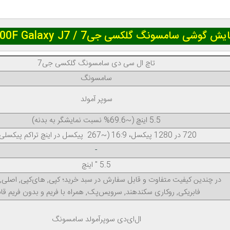
سونگ گلکسی جی7 / Samsung SM-J700F Galaxy J7
تاچ ال‌ سی‌ دی سامسونگ گلکسی جی7
سامسونگ
سوپر آمولد
5.5 اینچ (~69.6% نسبت نمایشگر به بدنه)
720 در 1280 پیکسل، 16:9 (~267 پیکسل در اینچ تراکم پیکسلی)
-
5.5 " اینچ
در چندین کیفیت متفاوت و قابل سفارش در سبد خرید؛ کپی, های‌کپی, اصلی, ا
فابریکی, روکاری سکند‌هند, سرویس‌پک, همراه با فریم و بدون فریم قا
ال‌ای‌دی سوپر‌آمولد سامسونگ