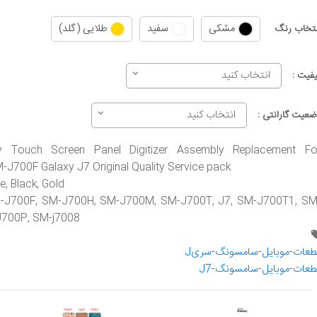
مشکی
سفید
طلایی (گلد)
نتخاب رنگ
انتخاب کنید
یفیت :
انتخاب کنید
ضعیت گارانتی :
y Touch Screen Panel Digitizer Assembly Replacement Fo
J700F Galaxy J7 Original Quality Service pack
e, Black, Gold
M-J700F, SM-J700H, SM-J700M, SM-J700T, J7, SM-J700T1, SM
J700P, SM-j7008
طعات-موبایل-سامسونگ-سریJ
طعات-موبایل-سامسونگ-J7