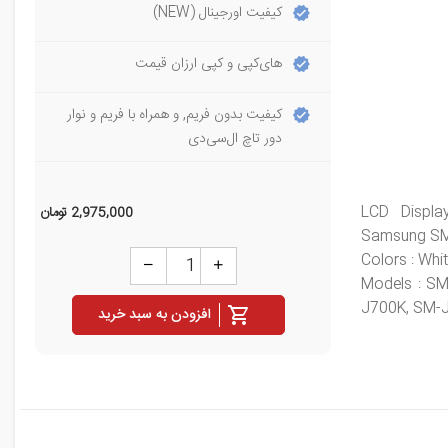
کیفیت اورجینال (NEW)
های‌کپی و کپی ارزان قیمت
کیفیت بدون فریم, و همراه با فریم و نوار
دور تاچ ال‌سی‌دی
LCD Displa
2,975,000
تومان
Samsung SM-
Colors : Whit
Models : S
J700K, SM-
افزودن به سبد خرید