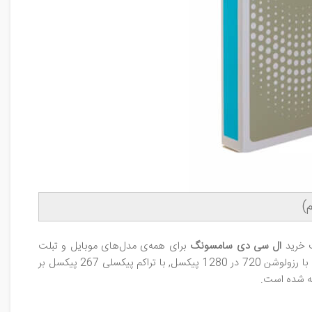
ت خرید
ال‌ سی‌ دی سامسونگ
برای همه‌ی مدل‌های موبایل و تبلت
سامسونگ اعتماد کنید و محصول مورد نظر را در بهترین کیفیت و سریع‌ترین زمان تحویل بگیرید. سامسونگ در گلکسی جی7 از نمایشگر 5.5 اینچی با رزولوشن 720 در 1280 پیکسل, با تراکم پیکسلی 267 پیکسل بر