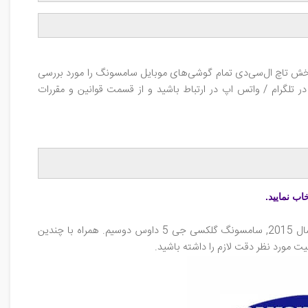
ن بخش تاچ‌ ال‌سی‌دی تمام گوشی‌های موبایل سامسونگ را مورد بررسی
در تلگرام / واتس اپ در ارتباط باشید و از قسمت قوانین و مقررات
ب نمایید.
مشخصات فنی، نقد و بررسی صفحه‌نمایش ال‌سی‌دی اسکرین گوشی سامسونگ گلکسی جی7 / Samsung SM-J700F Galaxy J7, نسخه‌ی سال 2015, سامسونگ گلکسی جی 5 داوس دوسیم. همراه با چندین
 مورد نظر دقت لازم را داشته باشید.