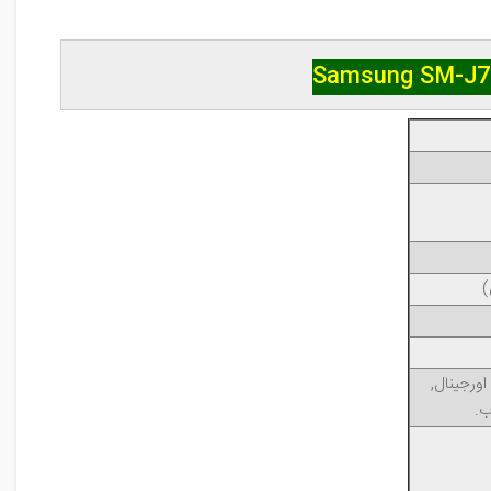
ورجینال,
ب.