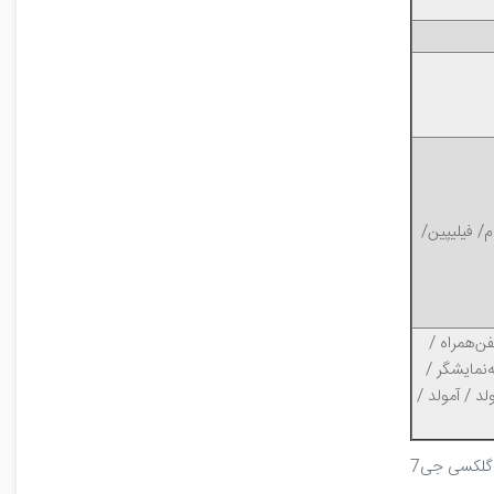
تنام/ فیلیپین/
ن‌همراه /
نمایشگر /
د / آمولد /
لکسی جی7