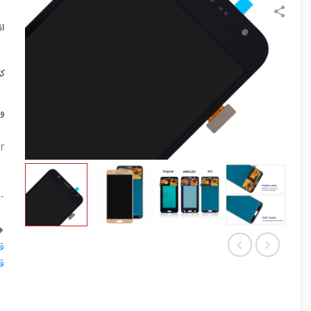
ا
ک
و
r
-
ق
ق