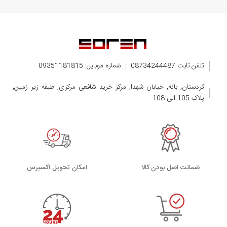
تلفن ثابت 08734244487
شماره موبایل: 09351181815
کردستان, بانه, خیابان شهدا, مرکز خرید شافعی مرکزی, طبقه زیر زمین,
پلاک 105 الی 108
ضمانت اصل بودن کالا
اﻣﮑﺎن ﺗﺤﻮﯾﻞ اﮐﺴﭙﺮس