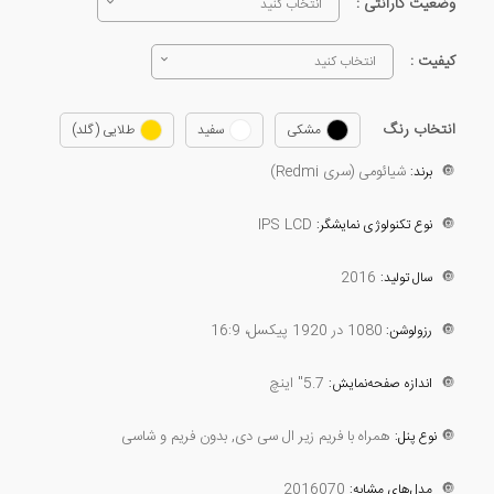
وضعیت گارانتی :
انتخاب کنید
کیفیت :
انتخاب کنید
انتخاب رنگ
مشکی
سفید
طلایی (گلد)
🔘
شیائومی (سری Redmi)
برند:
IPS LCD
🔘
نوع تکنولوژی نمایشگر:
2016
🔘
سال تولید:
🔘
1080 در 1920 پیکسل، 16:9
رزولوشن:
🔘
5.7" اینچ
اندازه صفحه‌نمایش:
🔘
همراه با فریم زیر ال سی دی, بدون فریم و شاسی
نوع پنل:
2016070
🔘
مدل‌های مشابه: