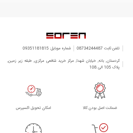
تلفن ثابت 08734244487
شماره موبایل: 09351181815
کردستان, بانه, خیابان شهدا, مرکز خرید شافعی مرکزی, طبقه زیر زمین,
پلاک 105 الی 108
ضمانت اصل بودن کالا
اﻣﮑﺎن ﺗﺤﻮﯾﻞ اﮐﺴﭙﺮس