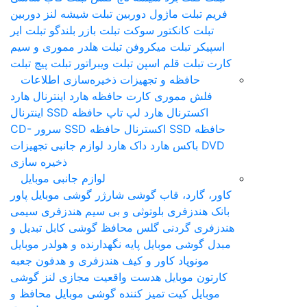
فریم تبلت
ماژول دوربین تبلت
شیشه لنز دوربین
تبلت
کانکتور سوکت تبلت
بازر بلندگو تبلت
ایر
اسپیکر تبلت
میکروفن تبلت
هلدر مموری و سیم
کارت تبلت
قلم اس‎پن تبلت
ویبراتور تبلت
پیچ تبلت
حافظه و تجهیزات ذخیره‌سازی اطلاعات
فلش مموری
کارت حافظه
هارد اینترنال
هارد
اکسترنال
هارد لپ تاپ
حافظه SSD اینترنال
حافظه SSD اکسترنال
حافظه SSD سرور
CD-
DVD
باکس هارد
داک هارد
لوازم جانبی تجهیزات
ذخیره سازی
لوازم جانبی موبایل
کاور، گارد، قاب گوشی
شارژر گوشی موبایل
پاور
بانک
هندزفری بلوتوثی و بی سیم
هندزفری سیمی
هندزفری گردنی
گلس محافظ گوشی
کابل تبدیل و
مبدل گوشی موبایل
پایه نگهدارنده و هولدر موبایل
مونوپاد
کاور و کیف هندزفری و هدفون
جعبه
کارتون موبایل
هدست واقعیت مجازی
لنز گوشی
موبایل
کیت تمیز کننده گوشی موبایل
محافظ و