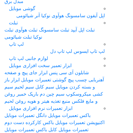
مبدل برق
گوشی موبایل
اپل آیفون
سامسونگ
هوآوی
نوکیا
آنر
شیائومی
تبلت
تبلت اپل آیپد
تبلت سامسونگ
تبلت هوآوی
تبلت
نوکیا
تبلت شیائومی
لپ تاپ
لپ‌ تاپ ایسوس
لپ تاپ دل
لوازم جانبی لپ تاپ
ابزار تعمیر سخت افزاری موبایل
شابلون آی سی
پنس
ابزار جای پیچ و صفحه
آهنربایی
چسب
پیچ گوشتی تعمیرات موبایل
ابزار باز
و بسته کردن موبایل
سیم کابل سیم لحیم سیم
کشی
ميکروسکوپ
سیم چین دم باریک
خمیر روغن
و مایع فلکس
منبع تغذیه
هیتر و هویه
روغن لحیم
ابزار تعمیرات نرم افزاری موبایل
باکس تعمیرات موبایل
دانگل تعمیرات موبایل
اکتیویشن تعمیرات موبایل
باکس کارکرده دست دوم
تعمیرات موبایل
کابل باکس تعمیرات موبایل