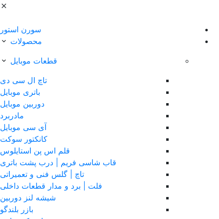
سورن استور
محصولات
قطعات موبایل
تاچ ال سی دی
باتری موبایل
دوربین موبایل
مادربرد
آی سی موبایل
کانکتور سوکت
قلم اس پن استایلوس
قاب شاسی فریم | درب پشت باتری
تاچ | گلس فنی و تعمیراتی
فلت | برد و مدار قطعات داخلی
شیشه لنز دوربین
بازر بلندگو