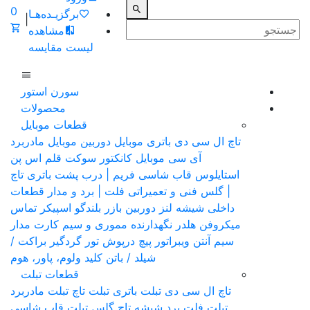
0
برگزیـده‌هـا
|
مشاهده
لیست مقایسه
سورن استور
محصولات
قطعات موبایل
تاچ ال سی دی
باتری موبایل
دوربین موبایل
مادربرد
آی سی موبایل
کانکتور سوکت
قلم اس پن
استایلوس
قاب شاسی فریم | درب پشت باتری
تاچ
| گلس فنی و تعمیراتی
فلت | برد و مدار قطعات
داخلی
شیشه لنز دوربین
بازر بلندگو
اسپیکر تماس
میکروفن
هلدر نگهدارنده مموری و سیم کارت
مدار
سیم آنتن
ویبراتور
پیچ
درپوش
تور گردگیر
براکت /
شیلد / باتن
کلید ولوم، پاور، هوم
قطعات تبلت
تاچ ال سی دی تبلت
باتری تبلت
تاچ تبلت
مادربرد
تبلت
فلت برد
شیشه تاچ گلس تبلت
قاب شاسی