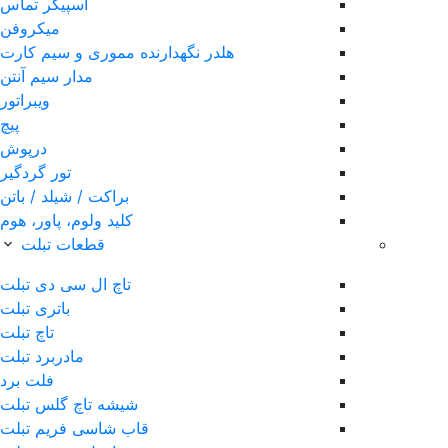
اسپیکر تماس
میکروفن
هلدر نگهدارنده مموری و سیم کارت
مدار سیم آنتن
ویبراتور
پیچ
درپوش
تور گردگیر
براکت / شیلد / باتن
کلید ولوم، پاور، هوم
قطعات تبلت
تاچ ال سی دی تبلت
باتری تبلت
تاچ تبلت
مادربرد تبلت
فلت برد
شیشه تاچ گلس تبلت
قاب شاسی فریم تبلت