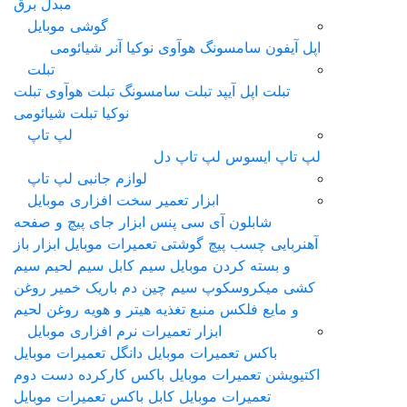
مبدل برق
گوشی موبایل
اپل آیفون
سامسونگ
هوآوی
نوکیا
آنر
شیائومی
تبلت
تبلت اپل آیپد
تبلت سامسونگ
تبلت هوآوی
تبلت
نوکیا
تبلت شیائومی
لپ تاپ
لپ‌ تاپ ایسوس
لپ تاپ دل
لوازم جانبی لپ تاپ
ابزار تعمیر سخت افزاری موبایل
شابلون آی سی
پنس
ابزار جای پیچ و صفحه
آهنربایی
چسب
پیچ گوشتی تعمیرات موبایل
ابزار باز
و بسته کردن موبایل
سیم کابل سیم لحیم سیم
کشی
ميکروسکوپ
سیم چین دم باریک
خمیر روغن
و مایع فلکس
منبع تغذیه
هیتر و هویه
روغن لحیم
ابزار تعمیرات نرم افزاری موبایل
باکس تعمیرات موبایل
دانگل تعمیرات موبایل
اکتیویشن تعمیرات موبایل
باکس کارکرده دست دوم
تعمیرات موبایل
کابل باکس تعمیرات موبایل