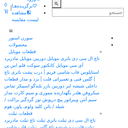
0
برگزیـده‌هـا
|
مشاهده
لیست مقایسه
سورن استور
محصولات
قطعات موبایل
تاچ ال سی دی
باتری موبایل
دوربین موبایل
مادربرد
آی سی موبایل
کانکتور سوکت
قلم اس پن
استایلوس
قاب شاسی فریم | درب پشت باتری
تاچ
| گلس فنی و تعمیراتی
فلت | برد و مدار قطعات
داخلی
شیشه لنز دوربین
بازر بلندگو
اسپیکر تماس
میکروفن
هلدر نگهدارنده مموری و سیم کارت
مدار
سیم آنتن
ویبراتور
پیچ
درپوش
تور گردگیر
براکت /
شیلد / باتن
کلید ولوم، پاور، هوم
قطعات تبلت
تاچ ال سی دی تبلت
باتری تبلت
تاچ تبلت
مادربرد
تبلت
فلت برد
شیشه تاچ گلس تبلت
قاب شاسی