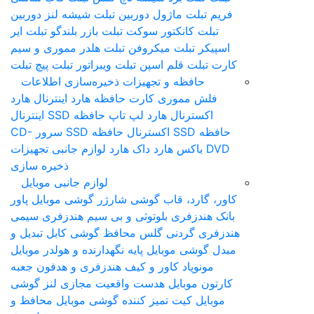
فریم تبلت
ماژول دوربین تبلت
شیشه لنز دوربین
تبلت
کانکتور سوکت تبلت
بازر بلندگو تبلت
ایر
اسپیکر تبلت
میکروفن تبلت
هلدر مموری و سیم
کارت تبلت
قلم اس‎پن تبلت
ویبراتور تبلت
پیچ تبلت
حافظه و تجهیزات ذخیره‌سازی اطلاعات
فلش مموری
کارت حافظه
هارد اینترنال
هارد
اکسترنال
هارد لپ تاپ
حافظه SSD اینترنال
حافظه SSD اکسترنال
حافظه SSD سرور
CD-
DVD
باکس هارد
داک هارد
لوازم جانبی تجهیزات
ذخیره سازی
لوازم جانبی موبایل
کاور، گارد، قاب گوشی
شارژر گوشی موبایل
پاور
بانک
هندزفری بلوتوثی و بی سیم
هندزفری سیمی
هندزفری گردنی
گلس محافظ گوشی
کابل تبدیل و
مبدل گوشی موبایل
پایه نگهدارنده و هولدر موبایل
مونوپاد
کاور و کیف هندزفری و هدفون
جعبه
کارتون موبایل
هدست واقعیت مجازی
لنز گوشی
موبایل
کیت تمیز کننده گوشی موبایل
محافظ و