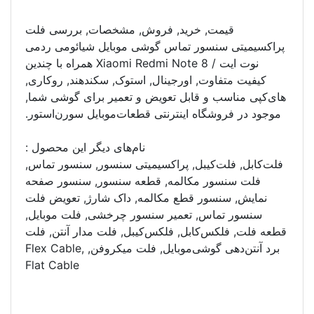
قیمت, خرید, فروش, مشخصات, بررسی فلت
پراکسیمیتی سنسور تماس گوشی موبایل شیائومی ردمی
نوت ایت / Xiaomi Redmi Note 8 همراه با چندین
کیفیت متفاوت, اورجینال, استوک, سکند‌هند, روکاری,
های‌کپی مناسب و قابل تعویض و تعمیر برای گوشی شما,
موجود در فروشگاه اینترنتی قطعات‌موبایل سورن‌استور.
نام‌های دیگر این محصول :
فلت‌کابل, فلت‌کیبل, پراکسیمیتی سنسور, سنسور تماس,
فلت سنسور مکالمه, قطعه سنسور, سنسور صفحه
نمایش, سنسور قطع مکالمه, داک شارژ, تعویض فلت
سنسور تماس, تعمیر سنسور چرخشی, فلت موبایل,
قطعه فلت, فلکس‌کابل, فلکس‌کیبل, فلت مدار آنتن, فلت
برد آنتن‌دهی گوشی‌موبایل, فلت میکروفن, Flex Cable,
Flat Cable