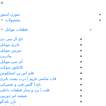
سورن استور
محصولات
قطعات موبایل
تاچ ال سی دی
باتری موبایل
دوربین موبایل
مادربرد
آی سی موبایل
کانکتور سوکت
قلم اس پن استایلوس
قاب شاسی فریم | درب پشت باتری
تاچ | گلس فنی و تعمیراتی
فلت | برد و مدار قطعات داخلی
شیشه لنز دوربین
بازر بلندگو