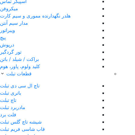
اسپیکر تماس
میکروفن
هلدر نگهدارنده مموری و سیم کارت
مدار سیم آنتن
ویبراتور
پیچ
درپوش
تور گردگیر
براکت / شیلد / باتن
کلید ولوم، پاور، هوم
قطعات تبلت
تاچ ال سی دی تبلت
باتری تبلت
تاچ تبلت
مادربرد تبلت
فلت برد
شیشه تاچ گلس تبلت
قاب شاسی فریم تبلت