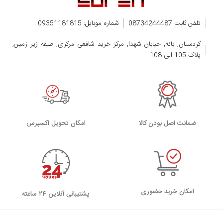
تلفن ثابت 08734244487
شماره موبایل: 09351181815
کردستان, بانه, خیابان شهدا, مرکز خرید شافعی مرکزی, طبقه زیر زمین,
پلاک 105 الی 108
ضمانت اصل بودن کالا
اﻣﮑﺎن ﺗﺤﻮﯾﻞ اﮐﺴﭙﺮس
امکان خرید حضوری
پشتیبانی آنلاین ۲۴ ساعته