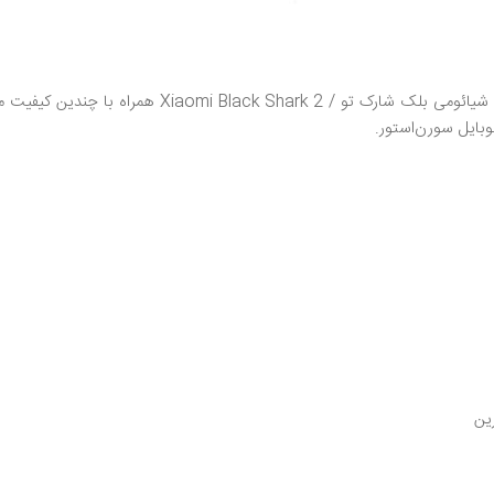
قیمت, خرید, فروش, مشخصات, بررسی برد سیم کارت گوشی 
وبایل سورن‌استور.
ین