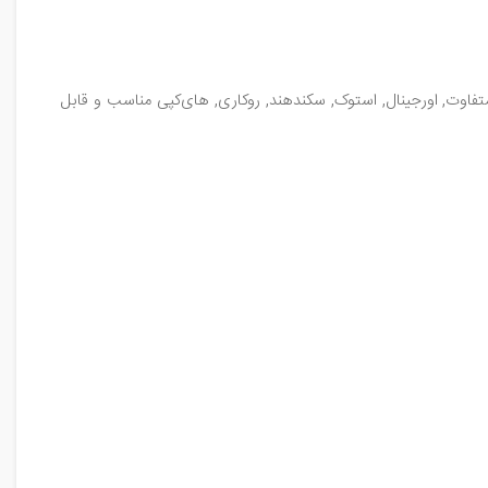
موبایل شیائومی بلک شارک تو / Xiaomi Black Shark 2 همراه با چندین کیفیت متفاوت, اورجینال, استوک, سکند‌هند, روکاری, های‌کپی مناسب و قابل