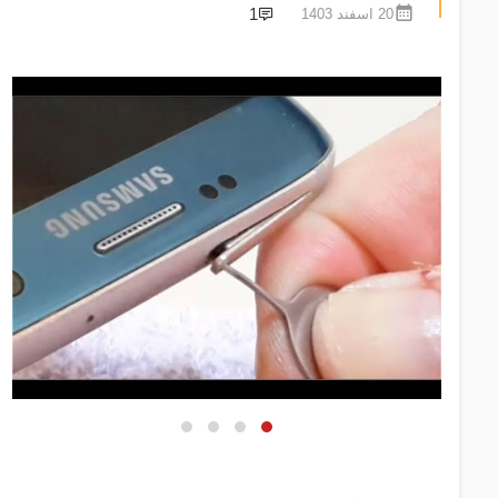
1
20 اسفند 1403