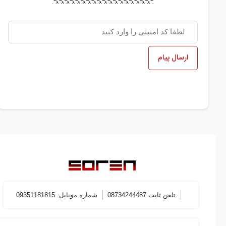
ارسال پیام
تلفن ثابت 08734244487
شماره موبایل: 09351181815