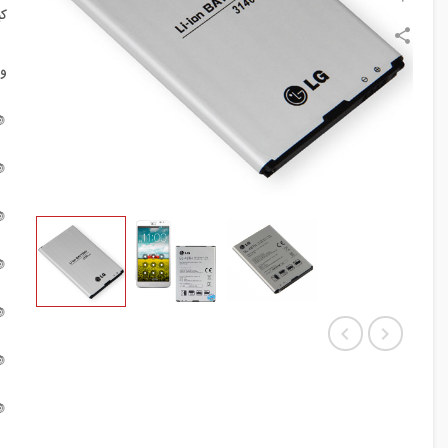
:
:






