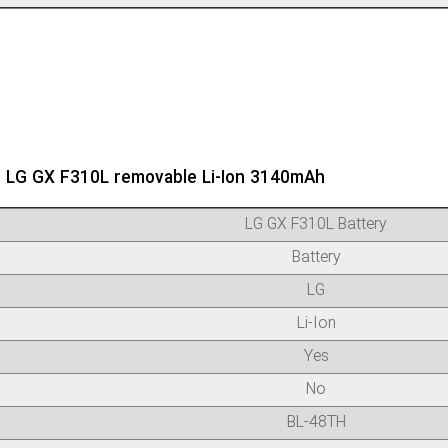
r LG GX F310L removable Li-Ion 3140mAh
LG GX F310L Battery
Battery
LG
Li-Ion
Yes
No
BL-48TH