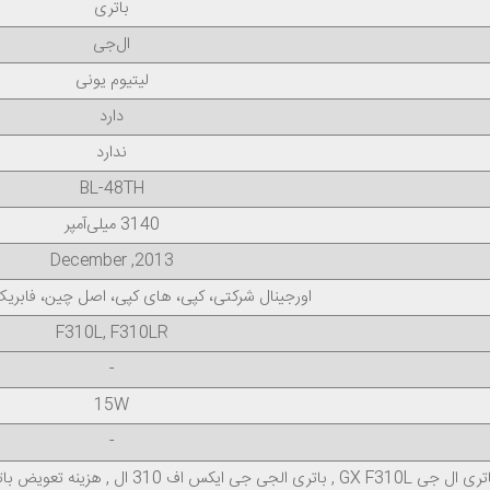
باتری
ال‌جی
لیتیوم یونی
دارد
ندارد
BL-48TH
3140 میلی‌آمپر
2013, December
اورجینال شرکتی، کپی، های کپی، اصل چین، فابر
F310L, F310LR
-
15W
-
ی GX F310L , باتری الجی جی ایکس اف 310 ال , هزینه تعویض باتری LG GX F310L , خرید باتری BL-48TH