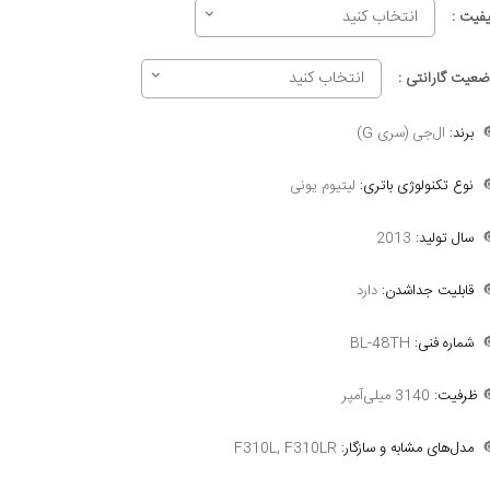
انتخاب کنید
کیفیت 
انتخاب کنید
وضعیت گارانتی 
ال‌جی (سری G)
برند:

لیتیوم یونی
نوع تکنولوژی باتری:

2013
سال تولید:

دارد
قابلیت جداشدن:

BL-48TH
شماره فنی:

3140 میلی‌آمپر
ظرفیت:

F310L, F310LR
مدل‌های مشابه و سازگار:
