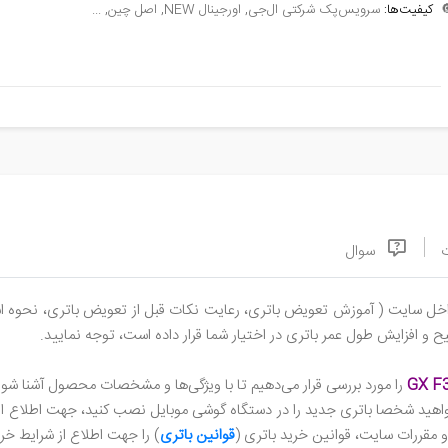
سرویس‌پک شرکتی ال‌جی, اورجینال NEW, اصل چین, ...
کیفیت‌ها:

سوال
، نحوه استفاده درست از باتری، تست سلامت، برنامه‌های بهینه‌سازی و ...)
مطالعه فرمایید و به مطالبی که مجموعه سورن استور، جهت شارژ صحیح و
ا شوید. جهت سفارش محصول می‌توانید ویژگی‌های باتری از قبیل کیفیت
خواهید شخصا باتری جدید را در دستگاه گوشی موبایل نصب کنید، جهت اطلاع از
رانتی محصول مطالعه نمایید.
قوانین باتری
استور، در تلگرام یا واتس‌اپ با ما د