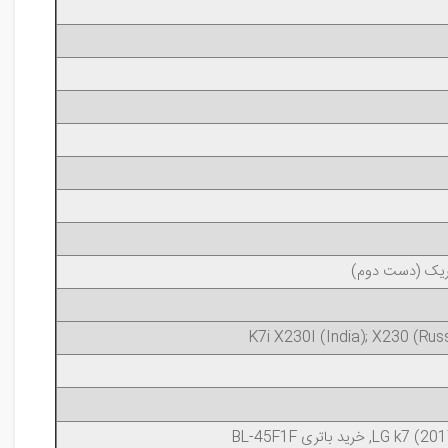
بریک (دست دوم)
K7i X230I (India); X230 (Rus