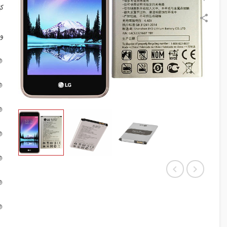
:
:






