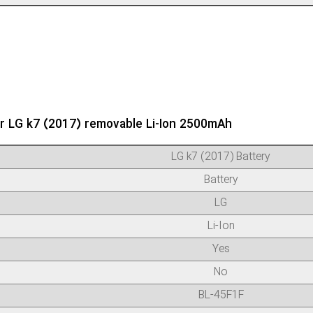
r LG k7 (2017) removable Li-Ion 2500mAh
LG k7 (2017) Battery
Battery
LG
Li-Ion
Yes
No
BL-45F1F