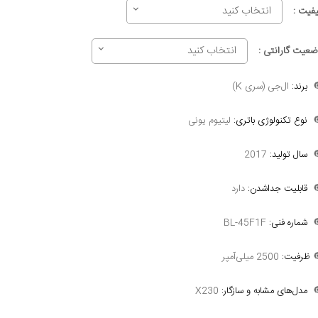
انتخاب کنید
کیفیت 
انتخاب کنید
وضعیت گارانتی 
ال‌جی (سری K)
برند:

لیتیوم یونی
نوع تکنولوژی باتری:

2017
سال تولید:

دارد
قابلیت جداشدن:

BL-45F1F
شماره فنی:

2500 میلی‌آمپر
ظرفیت:

X230
مدل‌های مشابه و سازگار:
