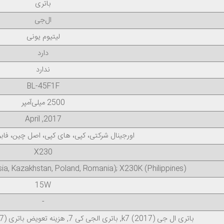
باتری
ال‌جی
لیتیوم یونی
دارد
ندارد
BL-45F1F
2500 میلی‌آمپر
2017, April
اورجینال شرکتی، کپی، های کپی، اصل چین، فا
X230
sia, Kazakhstan, Poland, Romania); X230K (Philippines)
15W
-
باتری ال جی k7 (2017), باتری الجی کی 7, هزینه تعویض باتری LG k7 (2017), خرید باتری BL-45F1F