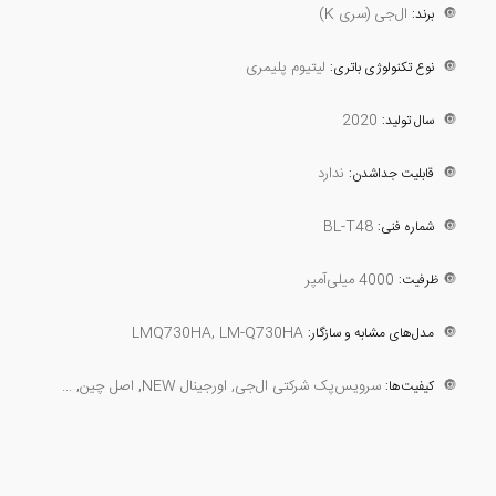
🔘
ال‌جی (سری K)
برند:
🔘
لیتیوم پلیمری
نوع تکنولوژی باتری:
2020
🔘
سال تولید:
🔘
ندارد
قابلیت جداشدن:
BL-T48
🔘
شماره فنی:
🔘
4000 میلی‌آمپر
ظرفیت:
LMQ730HA, LM-Q730HA
🔘
مدل‌های مشابه و سازگار:
🔘
سرویس‌پک شرکتی ال‌جی, اورجینال NEW, اصل چین, ...
کیفیت‌ها: