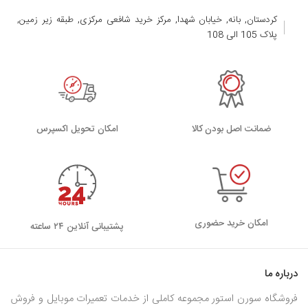
کردستان, بانه, خیابان شهدا, مرکز خرید شافعی مرکزی, طبقه زیر زمین,
پلاک 105 الی 108
ضمانت اصل بودن کالا
اﻣﮑﺎن ﺗﺤﻮﯾﻞ اﮐﺴﭙﺮس
امکان خرید حضوری
پشتیبانی آنلاین ۲۴ ساعته
درباره ما
فروشگاه سورن استور مجموعه کاملی از خدمات تعمیرات موبایل و فروش