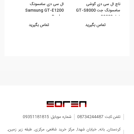
تاج ال سی دی گوشی
ال سی دی سامسونگ
تاچ 
سامسونگ جت GT-S8000
Samsung GT-E1200
6B ...
Pusha
S8003 Jet
تماس بگیرید
تماس بگیرید
تلفن ثابت 08734244487
شماره موبایل: 09351181815
کردستان, بانه, خیابان شهدا, مرکز خرید شافعی مرکزی, طبقه زیر زمین,