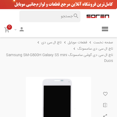
0
صفحه نخست
قطعات موبایل
تاچ ال سی دی
تاچ ال سی دی سامسونگ
تاچ ال سی دی گوشی سامسونگ Samsung SM-G800H Galaxy S5 mini
Duos